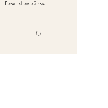
Bevorstehende Sessions
Weiter
Umbuchung & Kündigung
Die Teilnahmegebühr ist vor Ort in bar zu
bezahlen.