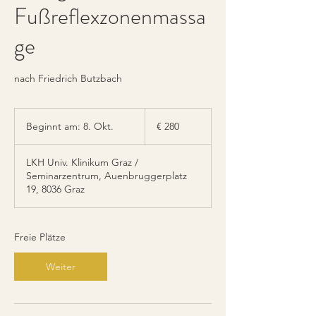
Fußreflexzonenmassa
ge
nach Friedrich Butzbach
280
Euro
Beginnt am: 8. Okt.
B
€ 280
e
g
LKH Univ. Klinikum Graz /
i
Seminarzentrum, Auenbruggerplatz
n
19, 8036 Graz
n
t
a
m
Freie Plätze
:
8
Weiter
.
O
k
t